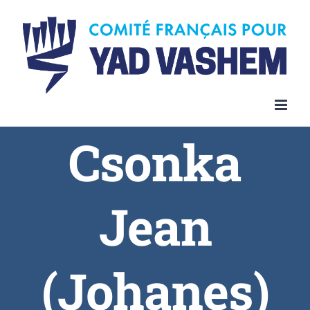
Skip
to
content
Csonka
Jean
(Johanes)