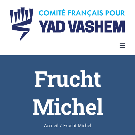
Skip
to
content
Frucht
Michel
Accueil
/
Frucht Michel