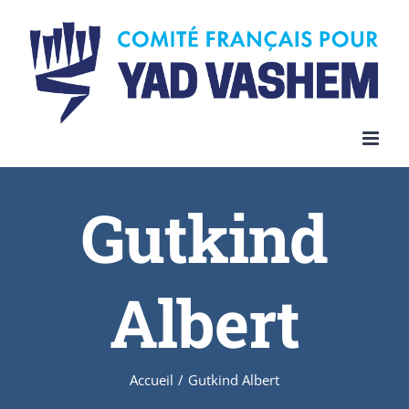
Skip
to
content
Gutkind
Albert
Accueil
/
Gutkind Albert