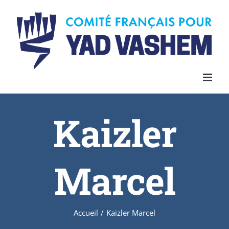
Skip
to
content
Kaizler
Marcel
Accueil
/
Kaizler Marcel