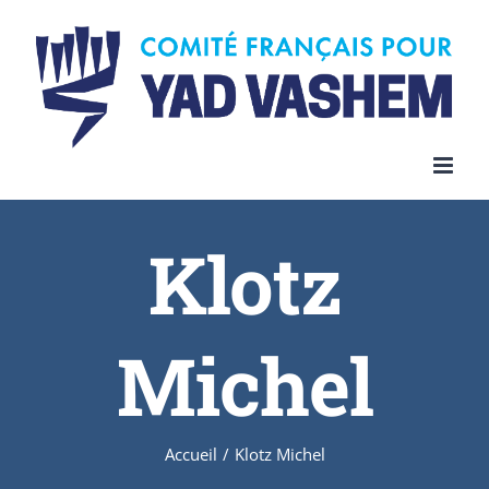
Skip
to
content
Klotz
Michel
Accueil
/
Klotz Michel