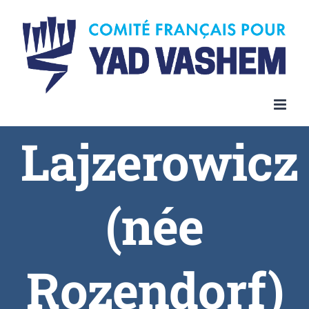
Skip
to
content
Lajzerowicz
(née
Rozendorf)