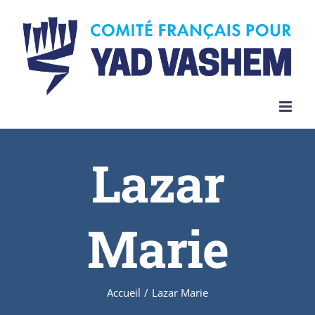
Skip
to
content
Lazar
Marie
Accueil
/
Lazar Marie