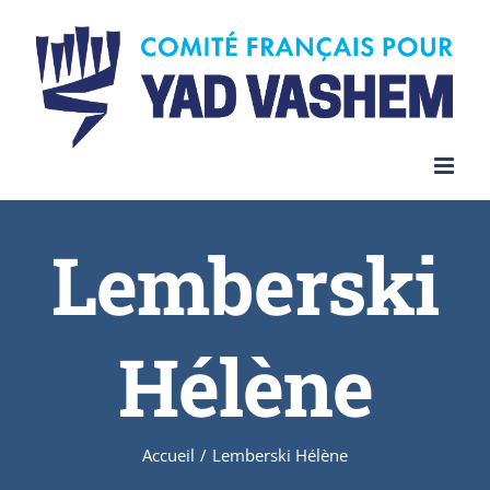
Skip
to
content
Lemberski
Hélène
Accueil
/
Lemberski Hélène