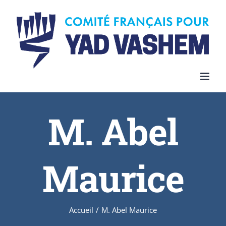
Skip
to
content
M. Abel
Maurice
Accueil
/
M. Abel Maurice