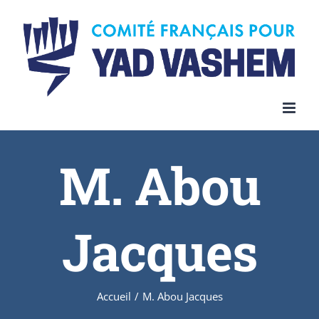
Skip
to
content
M. Abou
Jacques
Accueil
/
M. Abou Jacques