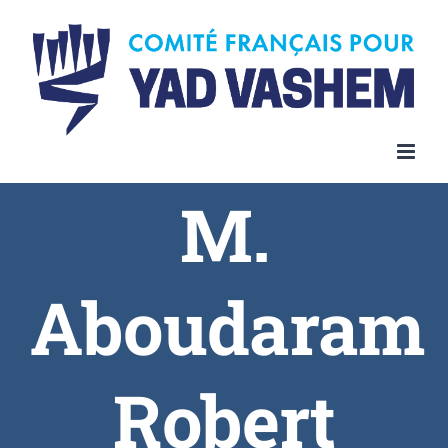
Skip
to
content
M.
Aboudaram
Robert