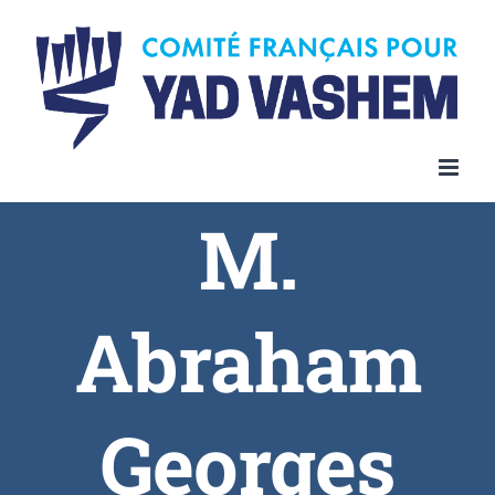
Skip
to
content
M.
Abraham
Georges