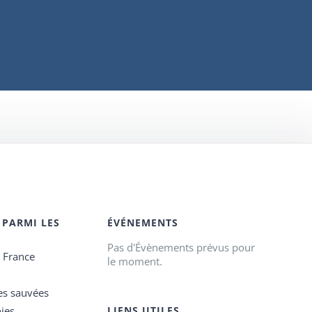
 PARMI LES
ÉVÉNEMENTS
Pas d'Évènements prévus pour
e France
le moment.
es sauvées
ies
LIENS UTILES