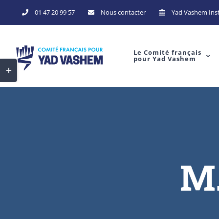
Skip
01 47 20 99 57
Nous contacter
Yad Vashem Inst
to
content
Le Comité français
pour Yad Vashem
Toggle
Sliding
Bar
Area
M.