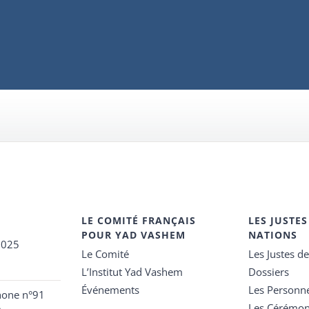
LE COMITÉ FRANÇAIS
LES JUSTES
POUR YAD VASHEM
NATIONS
2025
Le Comité
Les Justes d
L’Institut Yad Vashem
Dossiers
Événements
Les Personn
hone n°91
Les Cérémon
e