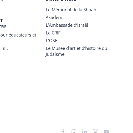
Le Mémorial de la Shoah
Akadem
ET
L’Ambassade d’Israël
TRE
Le CRIF
our éducateurs et
L’OSE
Le Musée d’art et d’histoire du
tifs
Judaïsme
Facebook
Instagram
LinkedIn
X
YouTube