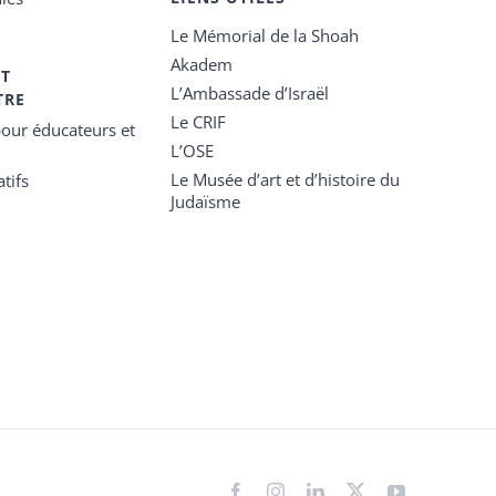
Le Mémorial de la Shoah
Akadem
ET
L’Ambassade d’Israël
TRE
Le CRIF
our éducateurs et
L’OSE
Le Musée d’art et d’histoire du
tifs
Judaïsme
Facebook
Instagram
LinkedIn
X
YouTube