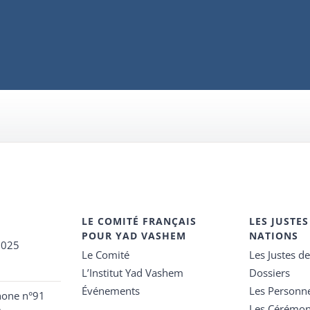
LE COMITÉ FRANÇAIS
LES JUSTES
POUR YAD VASHEM
NATIONS
2025
Le Comité
Les Justes d
L’Institut Yad Vashem
Dossiers
Événements
Les Personn
hone n°91
Les Cérémon
e