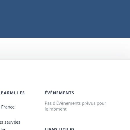
 PARMI LES
ÉVÉNEMENTS
Pas d'Évènements prévus pour
e France
le moment.
es sauvées
ies
LIENS UTILES