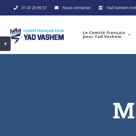
Skip
01 47 20 99 57
Nous contacter
Yad Vashem Inst
to
content
Le Comité français
pour Yad Vashem
Toggle
Sliding
Bar
Area
M