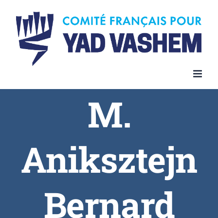
Skip
to
content
M.
Aniksztejn
Bernard