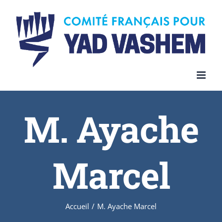
Skip
to
content
M. Ayache
Marcel
Accueil
/
M. Ayache Marcel