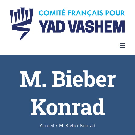
Skip
to
content
M. Bieber
Konrad
Accueil
/
M. Bieber Konrad