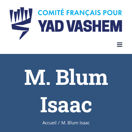
Skip
to
content
M. Blum
Isaac
Accueil
/
M. Blum Isaac