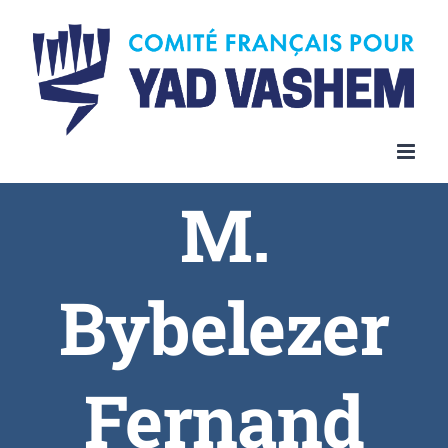
Skip
to
content
M.
Bybelezer
Fernand