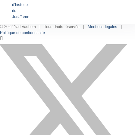
d’histoire
du
Judaïsme
© 2022 Yad Vashem | Tous droits réservés |
Mentions légales
|
Politique de confidentialté
Facebook
Instagram
LinkedIn
X