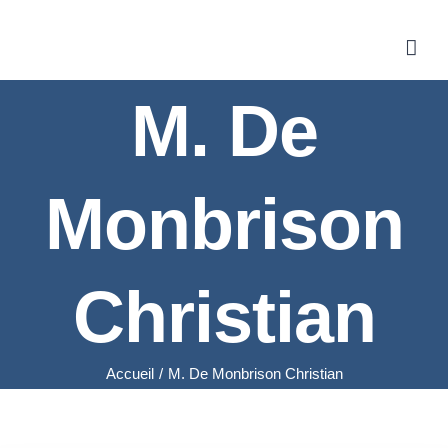
Skip
to
content
M. De
Monbrison
Christian
Accueil
/
M. De Monbrison Christian