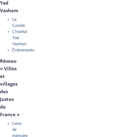
Yad
Vashem
Le
Comité
L’Institut
Yad
Vashem
Événements
Réseau
« Villes
et
villages
des
Justes
de
France »
Lieux
de
mémoire