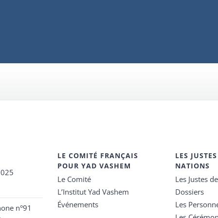
LE COMITÉ FRANÇAIS
LES JUSTES
POUR YAD VASHEM
NATIONS
2025
Le Comité
Les Justes d
L’Institut Yad Vashem
Dossiers
Événements
Les Personn
hone n°91
Les Cérémon
e