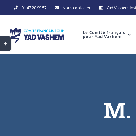
Skip
01 47 20 99 57
Nous contacter
Yad Vashem Inst
to
content
Le Comité français
pour Yad Vashem
Toggle
Sliding
Bar
Area
M.