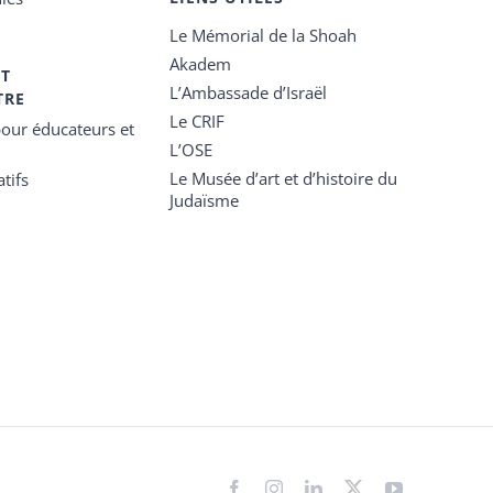
Le Mémorial de la Shoah
Akadem
ET
L’Ambassade d’Israël
TRE
Le CRIF
our éducateurs et
L’OSE
Le Musée d’art et d’histoire du
tifs
Judaïsme
Facebook
Instagram
LinkedIn
X
YouTube