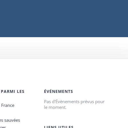
 PARMI LES
ÉVÉNEMENTS
Pas d'Évènements prévus pour
e France
le moment.
es sauvées
ies
LIENS UTILES