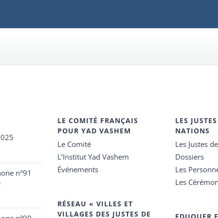
LE COMITÉ FRANÇAIS
LES JUSTES
POUR YAD VASHEM
NATIONS
2025
Le Comité
Les Justes d
L’Institut Yad Vashem
Dossiers
Événements
Les Personn
hone n°91
Les Cérémon
e
RÉSEAU « VILLES ET
VILLAGES DES JUSTES DE
EDUQUER 