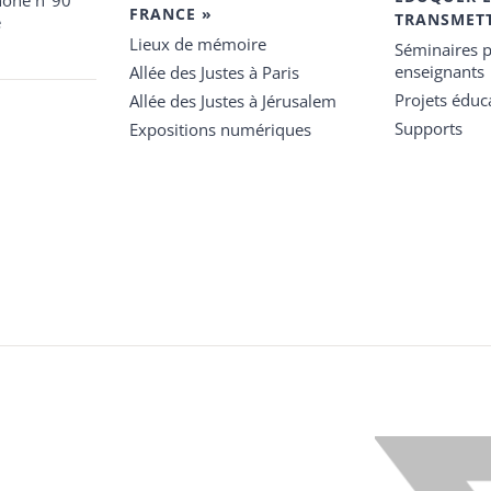
hone n°90
FRANCE »
TRANSMET
e
Lieux de mémoire
Séminaires p
enseignants
Allée des Justes à Paris
Projets éduca
Allée des Justes à Jérusalem
Supports
Expositions numériques
X