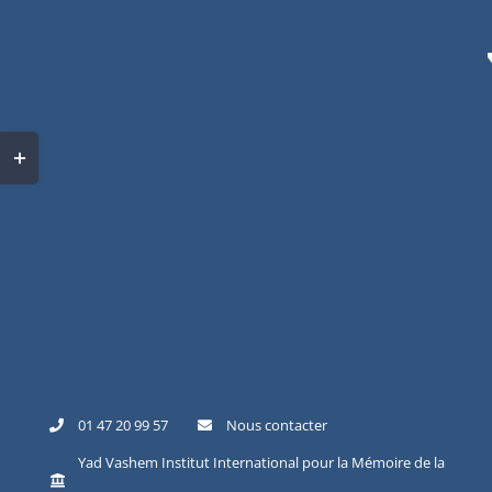
Skip
to
content
Toggle
Sliding
Bar
Area
01 47 20 99 57
Nous contacter
Yad Vashem Institut International pour la Mémoire de la