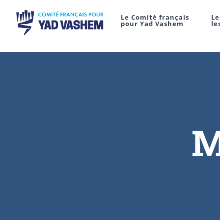
Le Comité français
Le
pour Yad Vashem
le
M