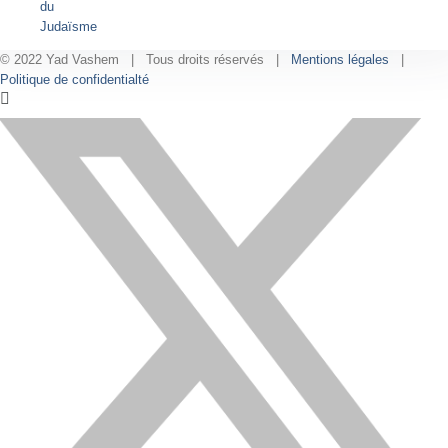
du
Judaïsme
© 2022 Yad Vashem | Tous droits réservés |
Mentions légales
|
Politique de confidentialté
Facebook
Instagram
LinkedIn
X