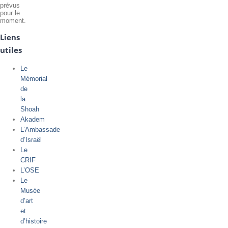
prévus
pour le
moment.
Liens
utiles
Le
Mémorial
de
la
Shoah
Akadem
L’Ambassade
d’Israël
Le
CRIF
L’OSE
Le
Musée
d’art
et
d’histoire