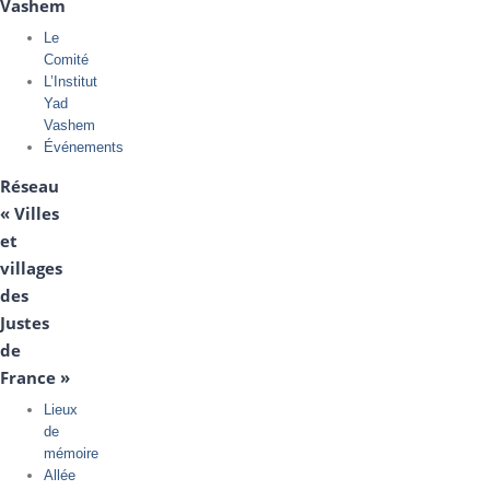
Vashem
Le
Comité
L’Institut
Yad
Vashem
Événements
Réseau
« Villes
et
villages
des
Justes
de
France »
Lieux
de
mémoire
Allée