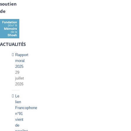
soutien
de
ACTUALITÉS
Rapport
moral
2025
29
juillet
2026
Le
lien
Francophone
n°91
vient
de