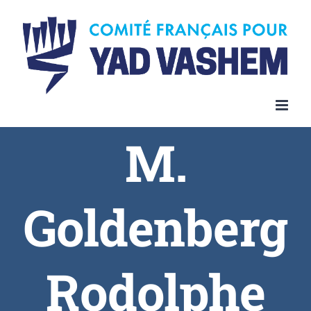
Skip
to
content
M.
Goldenberg
Rodolphe