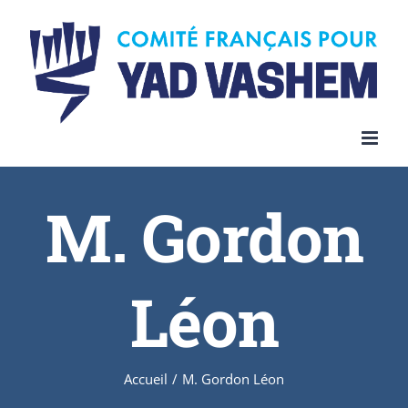
Skip
to
content
M. Gordon
Léon
Accueil
/
M. Gordon Léon