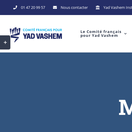
Skip
01 47 20 99 57
Nous contacter
Yad Vashem Inst
to
content
Le Comité français
pour Yad Vashem
Toggle
Sliding
Bar
Area
M