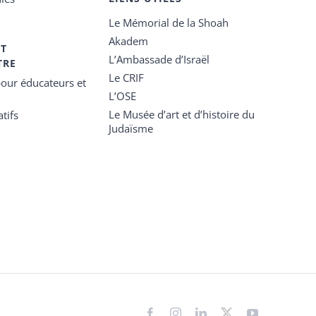
Le Mémorial de la Shoah
Akadem
ET
L’Ambassade d’Israël
TRE
Le CRIF
our éducateurs et
L’OSE
Le Musée d’art et d’histoire du
tifs
Judaïsme
Facebook
Instagram
LinkedIn
X
YouTube