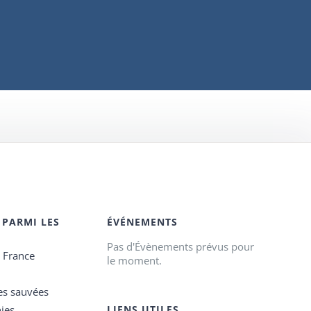
 PARMI LES
ÉVÉNEMENTS
Pas d'Évènements prévus pour
e France
le moment.
es sauvées
ies
LIENS UTILES