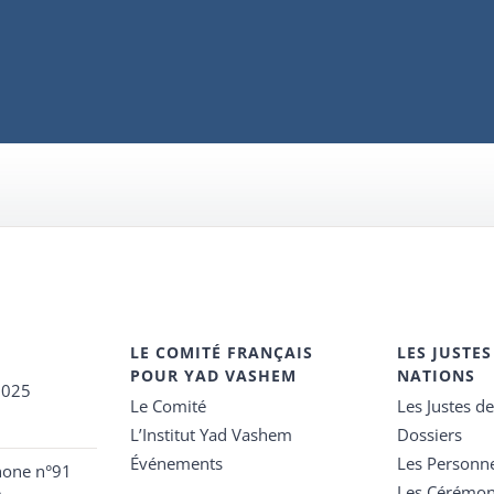
LE COMITÉ FRANÇAIS
LES JUSTES
POUR YAD VASHEM
NATIONS
2025
Le Comité
Les Justes d
L’Institut Yad Vashem
Dossiers
Événements
Les Personn
hone n°91
Les Cérémon
e