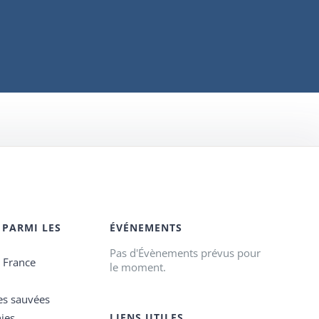
 PARMI LES
ÉVÉNEMENTS
Pas d'Évènements prévus pour
e France
le moment.
es sauvées
ies
LIENS UTILES