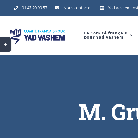
Skip
01 47 20 99 57
Nous contacter
Yad Vashem Inst
to
content
Le Comité français
pour Yad Vashem
Toggle
Sliding
Bar
Area
M. G