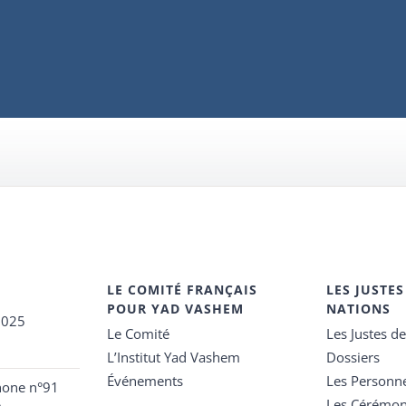
LE COMITÉ FRANÇAIS
LES JUSTES
POUR YAD VASHEM
NATIONS
2025
Le Comité
Les Justes d
L’Institut Yad Vashem
Dossiers
Événements
Les Personn
hone n°91
Les Cérémon
e