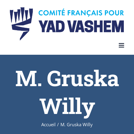
Skip
to
content
M. Gruska
Willy
Accueil
/
M. Gruska Willy