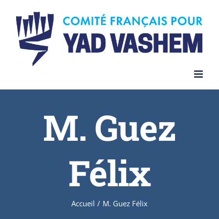
Skip
to
content
M. Guez
Félix
Accueil
/
M. Guez Félix