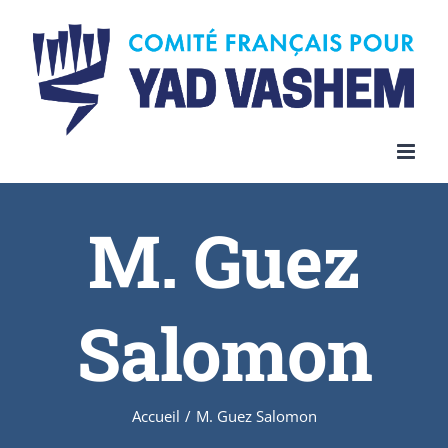
Skip
to
content
M. Guez
Salomon
Accueil
/
M. Guez Salomon