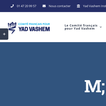
Skip
01 47 20 99 57
Nous contacter
Yad Vashem Inst
to
content
Le Comité français
pour Yad Vashem
Toggle
Sliding
Bar
Area
M;