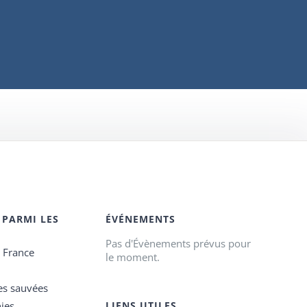
 PARMI LES
ÉVÉNEMENTS
Pas d'Évènements prévus pour
e France
le moment.
es sauvées
ies
LIENS UTILES