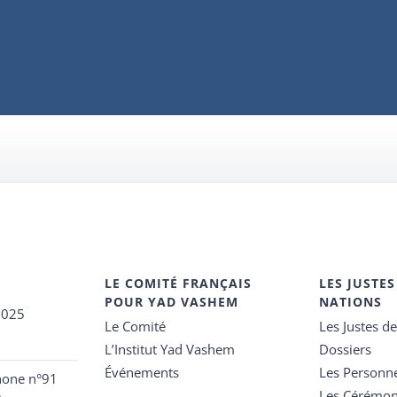
LE COMITÉ FRANÇAIS
LES JUSTES
POUR YAD VASHEM
NATIONS
2025
Le Comité
Les Justes d
L’Institut Yad Vashem
Dossiers
Événements
Les Personn
hone n°91
Les Cérémon
e