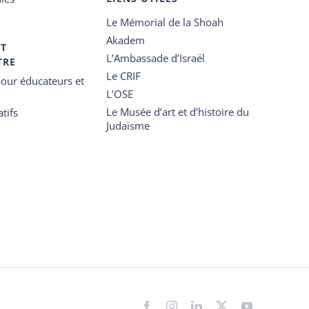
Le Mémorial de la Shoah
Akadem
ET
L’Ambassade d’Israël
TRE
Le CRIF
our éducateurs et
L’OSE
Le Musée d’art et d’histoire du
tifs
Judaïsme
Facebook
Instagram
LinkedIn
X
YouTube