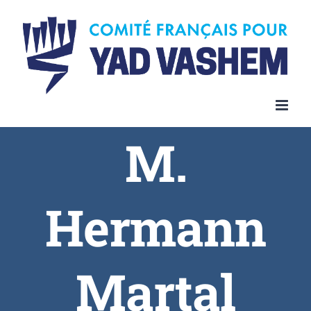
Skip
to
content
M.
Hermann
Martal