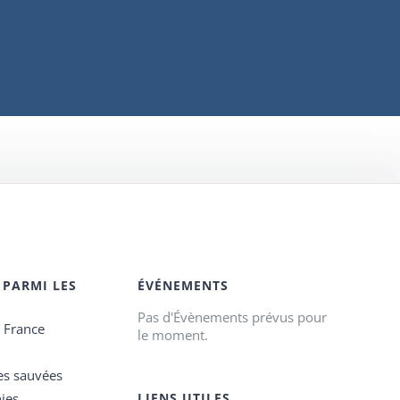
 PARMI LES
ÉVÉNEMENTS
Pas d'Évènements prévus pour
e France
le moment.
es sauvées
ies
LIENS UTILES