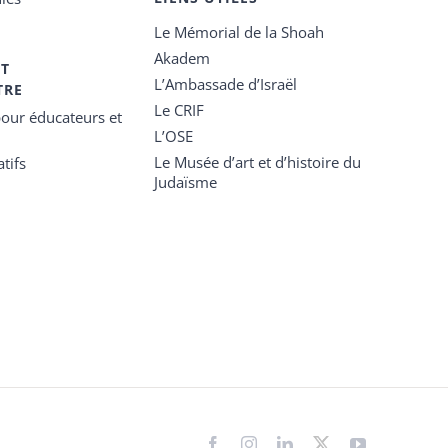
Le Mémorial de la Shoah
Akadem
ET
L’Ambassade d’Israël
TRE
Le CRIF
our éducateurs et
L’OSE
Le Musée d’art et d’histoire du
tifs
Judaïsme
Facebook
Instagram
LinkedIn
X
YouTube