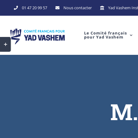
Skip
01 47 20 99 57
Nous contacter
Yad Vashem Inst
to
content
Le Comité français
pour Yad Vashem
Toggle
Sliding
Bar
Area
M.