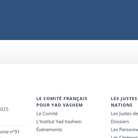
LE COMITÉ FRANÇAIS
LES JUSTES
POUR YAD VASHEM
NATIONS
2025
Le Comité
Les Justes d
L’Institut Yad Vashem
Dossiers
Événements
Les Personn
hone n°91
Les Cérémon
e