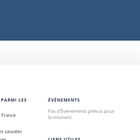
 PARMI LES
ÉVÉNEMENTS
Pas d'Évènements prévus pour
e France
le moment.
es sauvées
ies
LIENS UTILES