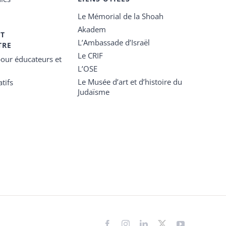
Le Mémorial de la Shoah
Akadem
ET
L’Ambassade d’Israël
TRE
Le CRIF
our éducateurs et
L’OSE
Le Musée d’art et d’histoire du
tifs
Judaïsme
Facebook
Instagram
LinkedIn
X
YouTube