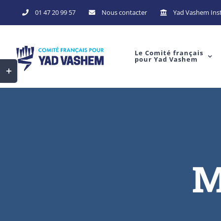
Skip
01 47 20 99 57
Nous contacter
Yad Vashem Inst
to
content
Le Comité français
pour Yad Vashem
Toggle
Sliding
Bar
Area
M