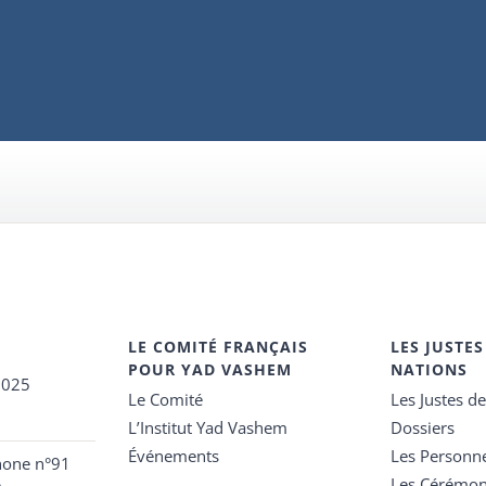
LE COMITÉ FRANÇAIS
LES JUSTES
POUR YAD VASHEM
NATIONS
2025
Le Comité
Les Justes d
L’Institut Yad Vashem
Dossiers
Événements
Les Personn
hone n°91
Les Cérémon
e