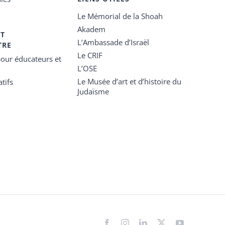
Le Mémorial de la Shoah
Akadem
ET
L’Ambassade d’Israël
TRE
Le CRIF
our éducateurs et
L’OSE
Le Musée d’art et d’histoire du
tifs
Judaïsme
Facebook
Instagram
LinkedIn
X
YouTube