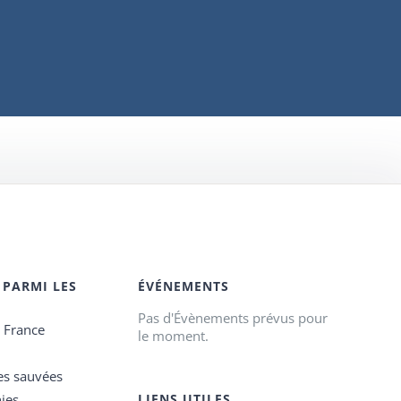
 PARMI LES
ÉVÉNEMENTS
Pas d'Évènements prévus pour
e France
le moment.
es sauvées
ies
LIENS UTILES