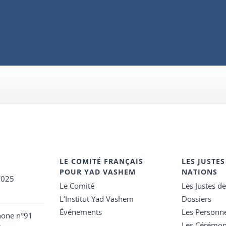
LE COMITÉ FRANÇAIS
LES JUSTES
POUR YAD VASHEM
NATIONS
2025
Le Comité
Les Justes d
L’Institut Yad Vashem
Dossiers
Événements
Les Personn
hone n°91
Les Cérémon
e