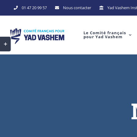
Skip
01 47 20 99 57
Nous contacter
Yad Vashem Inst
to
content
Le Comité français
pour Yad Vashem
Toggle
Sliding
Bar
Area