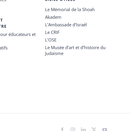
Le Mémorial de la Shoah
Akadem
ET
L’Ambassade d’Israël
TRE
Le CRIF
our éducateurs et
L’OSE
Le Musée d’art et d’histoire du
tifs
Judaïsme
Facebook
Instagram
LinkedIn
X
YouTube