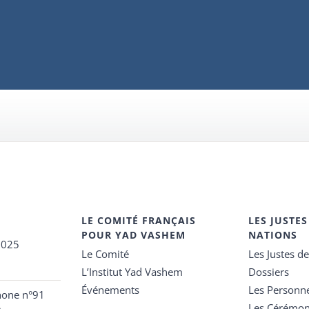
LE COMITÉ FRANÇAIS
LES JUSTES
POUR YAD VASHEM
NATIONS
2025
Le Comité
Les Justes d
L’Institut Yad Vashem
Dossiers
Événements
Les Personn
hone n°91
Les Cérémon
e