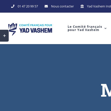
Skip
01 47 20 99 57
Nous contacter
Yad Vashem Inst
to
content
Le Comité français
pour Yad Vashem
Toggle
Sliding
Bar
Area
M