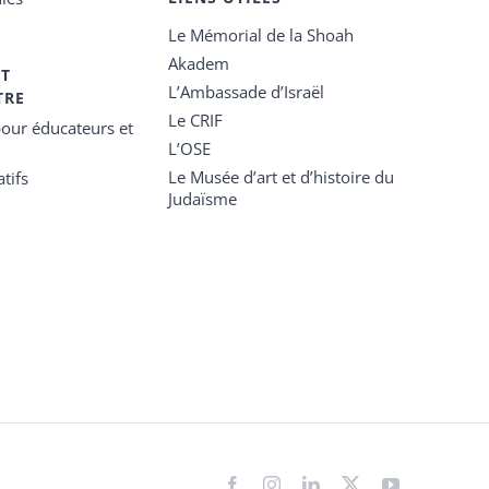
Le Mémorial de la Shoah
Akadem
ET
L’Ambassade d’Israël
TRE
Le CRIF
our éducateurs et
L’OSE
Le Musée d’art et d’histoire du
tifs
Judaïsme
Facebook
Instagram
LinkedIn
X
YouTube