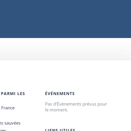
 PARMI LES
ÉVÉNEMENTS
Pas d'Évènements prévus pour
e France
le moment.
es sauvées
ies
LIENS UTILES