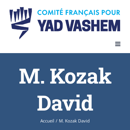
Skip
to
content
M. Kozak
David
Accueil
/
M. Kozak David