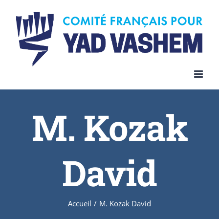
Skip
to
content
M. Kozak
David
Accueil
/
M. Kozak David