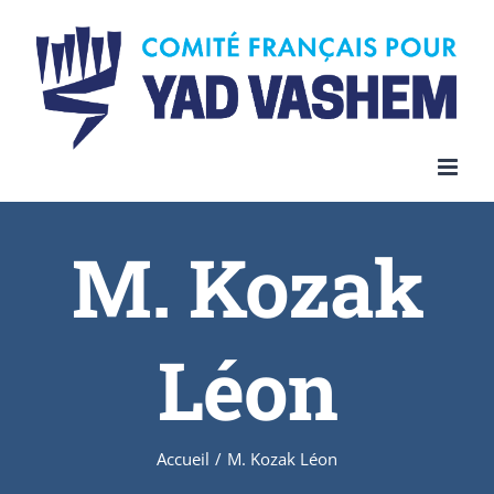
Skip
to
content
M. Kozak
Léon
Accueil
/
M. Kozak Léon