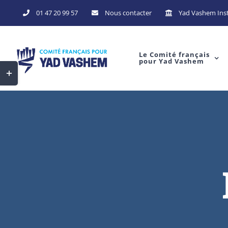
Skip
01 47 20 99 57
Nous contacter
Yad Vashem Inst
to
content
Le Comité français
pour Yad Vashem
Toggle
Sliding
Bar
Area