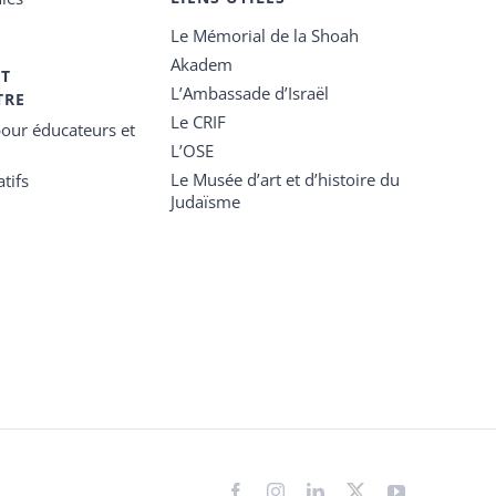
Le Mémorial de la Shoah
Akadem
ET
L’Ambassade d’Israël
TRE
Le CRIF
our éducateurs et
L’OSE
Le Musée d’art et d’histoire du
tifs
Judaïsme
Facebook
Instagram
LinkedIn
X
YouTube