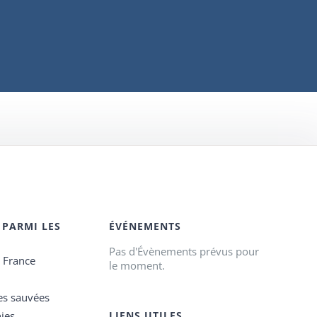
 PARMI LES
ÉVÉNEMENTS
Pas d'Évènements prévus pour
e France
le moment.
es sauvées
ies
LIENS UTILES