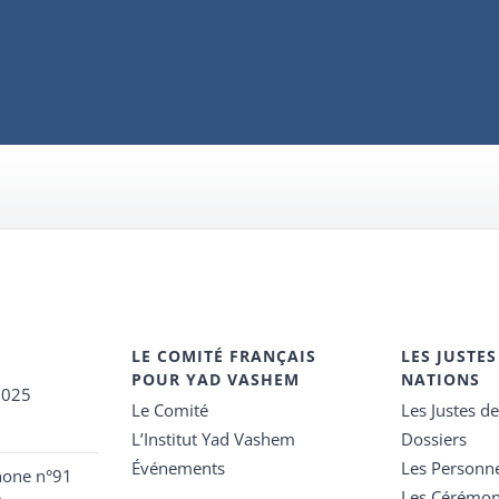
LE COMITÉ FRANÇAIS
LES JUSTES
POUR YAD VASHEM
NATIONS
2025
Le Comité
Les Justes d
L’Institut Yad Vashem
Dossiers
Événements
Les Personn
hone n°91
Les Cérémon
e