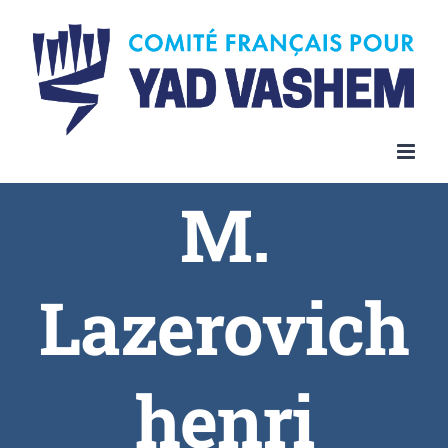
Skip
to
content
M.
Lazerovich
henri