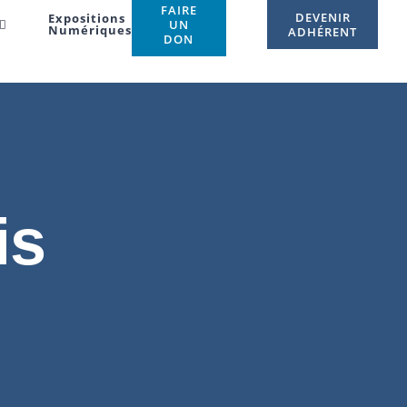
FAIRE
DEVENIR
Expositions
UN
Numériques
ADHÉRENT
DON
is