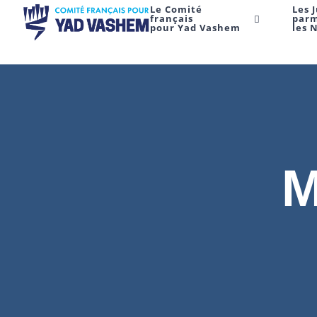
Le Comité
Les 
français
par
pour Yad Vashem
les 
M