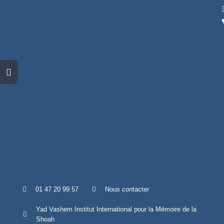
Skip
to
content
Toggle
Sliding
Bar
Area
01 47 20 99 57
Nous contacter
Yad Vashem Institut International pour la Mémoire de la
Shoah