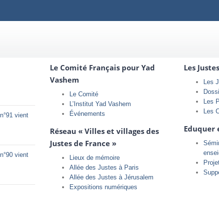
Le Comité Français pour Yad
Les Juste
Vashem
Les J
Doss
Le Comité
Les 
L’Institut Yad Vashem
Les 
Événements
n°91 vient
Eduquer 
Réseau « Villes et villages des
Justes de France »
Sémin
ense
n°90 vient
Lieux de mémoire
Proje
Allée des Justes à Paris
Supp
Allée des Justes à Jérusalem
Expositions numériques