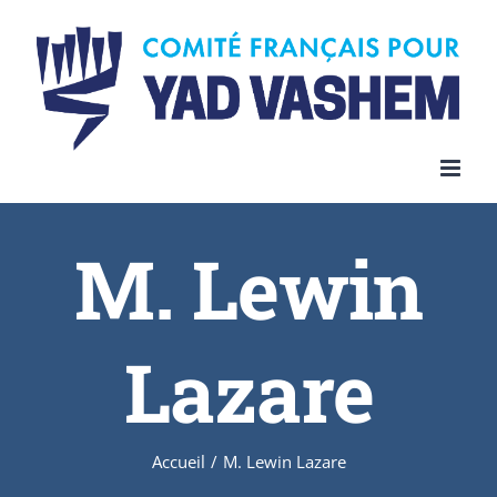
Skip
to
content
M. Lewin
Lazare
Accueil
/
M. Lewin Lazare