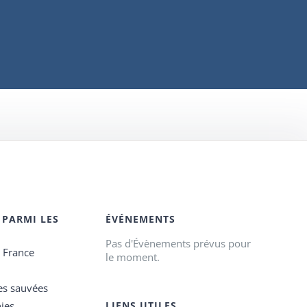
 PARMI LES
ÉVÉNEMENTS
Pas d'Évènements prévus pour
e France
le moment.
es sauvées
ies
LIENS UTILES