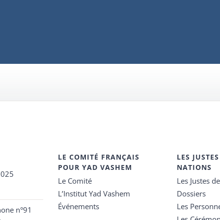
LE COMITÉ FRANÇAIS
LES JUSTES
POUR YAD VASHEM
NATIONS
2025
Le Comité
Les Justes d
L’Institut Yad Vashem
Dossiers
Événements
Les Personn
hone n°91
Les Cérémon
e