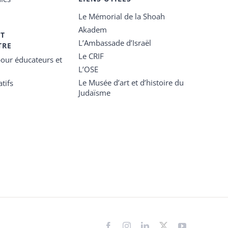
Le Mémorial de la Shoah
Akadem
ET
L’Ambassade d’Israël
TRE
Le CRIF
our éducateurs et
L’OSE
Le Musée d’art et d’histoire du
tifs
Judaïsme
Facebook
Instagram
LinkedIn
X
YouTube