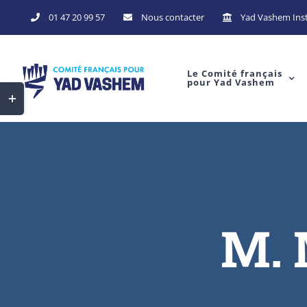
Skip
01 47 20 99 57
Nous contacter
Yad Vashem Inst
to
content
Le Comité français
pour Yad Vashem
Toggle
Sliding
Bar
Area
M. 