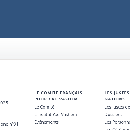
LE COMITÉ FRANÇAIS
LES JUSTES
POUR YAD VASHEM
NATIONS
2025
Le Comité
Les Justes d
L’Institut Yad Vashem
Dossiers
Événements
Les Personn
hone n°91
Les Cérémon
e