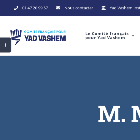
Skip
01 47 20 99 57
Nous contacter
Yad Vashem Inst
to
content
Le Comité français
pour Yad Vashem
Toggle
Sliding
Bar
Area
M. 