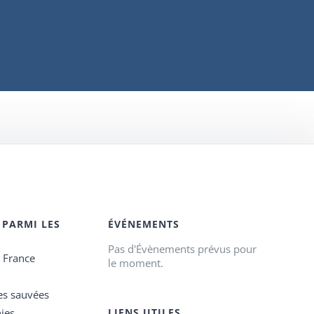
 PARMI LES
ÉVÉNEMENTS
Pas d'Évènements prévus pour
e France
le moment.
es sauvées
ies
LIENS UTILES