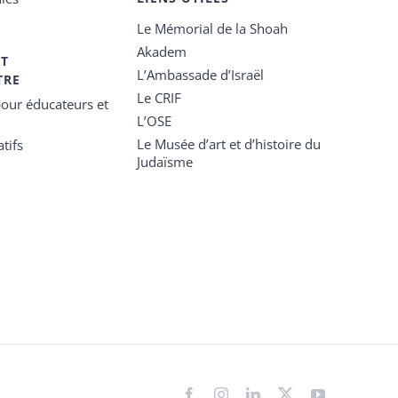
Le Mémorial de la Shoah
Akadem
ET
L’Ambassade d’Israël
TRE
Le CRIF
our éducateurs et
L’OSE
Le Musée d’art et d’histoire du
tifs
Judaïsme
Facebook
Instagram
LinkedIn
X
YouTube