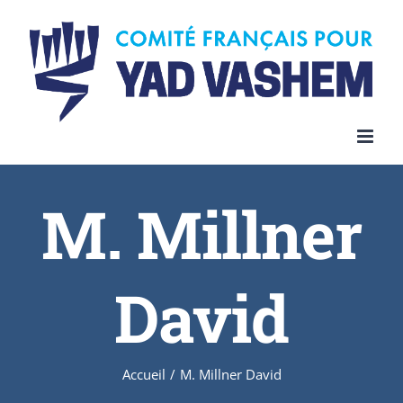
Skip
to
content
M. Millner
David
Accueil
/
M. Millner David