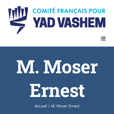
Skip
to
content
M. Moser
Ernest
Accueil
/
M. Moser Ernest