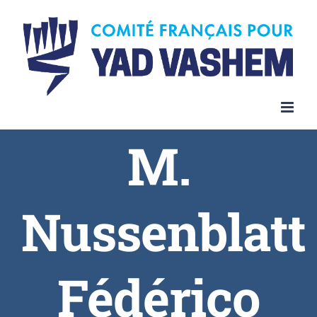
Skip
to
content
M.
Nussenblatt
Fédérico