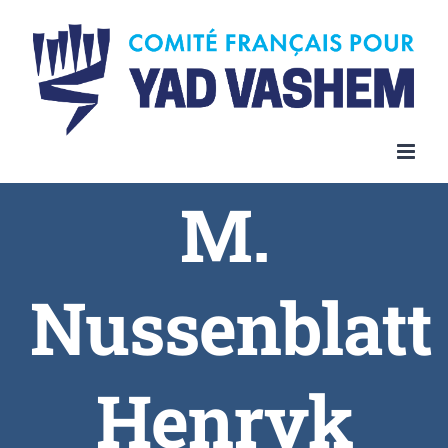
Skip
to
content
M.
Nussenblatt
Henryk